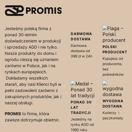
Jesteśmy polską firma z
DARMOWA
ponad 30-letnim
DOSTAWA
doświadczeniem w produkcji
Darmowa
i sprzedaży AGD i nie tylko.
POLSKI
dostawa od
PRODUCENT
Nasze produkty do domu i
399 zł w 24h
Kupujesz od
ogrodu cieszą się uznaniem
producenta,
zarówno w Polsce, jak i na
bez
rynkach europejskich.
pośredników
Dokładamy wszelkich
starań, aby nasi Klienci byli w
pełni zadowoleni zarówno z
zakupionych produktów, jak i
WYGODNA
PONAD 30
naszej obsługi.
DOSTAWA
LAT
TRADYCJI
Kurierzy i
PROMIS
to firma, która
paczkomaty
Jesteśmy na
zawsze dotrzymuje obietnic.
rynku AGD od
1990 roku