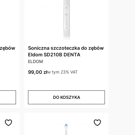
 zębów
Soniczna szczoteczka do zębów
Eldom SD210B DENTA
PRODUCENT
ELDOM
Cena brutto
99,00 zł
w tym %s VAT
w tym
23%
VAT
DO KOSZYKA