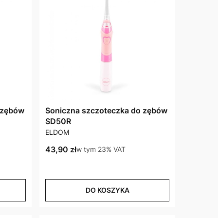
 zębów
Soniczna szczoteczka do zębów
SD50R
PRODUCENT
ELDOM
Cena brutto
43,90 zł
w tym %s VAT
w tym
23%
VAT
DO KOSZYKA