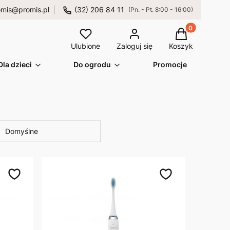
omis@promis.pl
(32) 206 84 11
(Pn. - Pt. 8:00 - 16:00)
Produkty w kos
Ulubione
Zaloguj się
Koszyk
Dla dzieci
Do ogrodu
Promocje
Domyślne