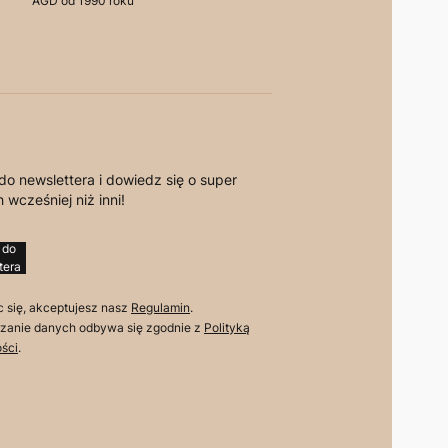
AGD od 1990 roku
do newslettera i dowiedz się o super
 wcześniej niż inni!
 do
tera
c się, akceptujesz nasz
Regulamin
.
zanie danych odbywa się zgodnie z
Polityką
ści
.