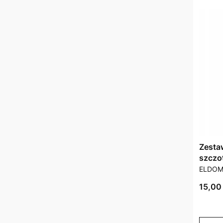
Zesta
szczo
PRODU
ELDO
Cena 
15,00 