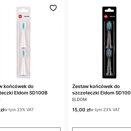
w końcówek do
Zestaw końcówek do
teczki Eldom SD100B
szczoteczki Eldom SD10
CENT
PRODUCENT
Eldom SDK100C
M
ELDOM
brutto
Cena brutto
zł
w tym %s VAT
15,00 zł
w tym %s VAT
w tym
23%
VAT
w tym
23%
VAT