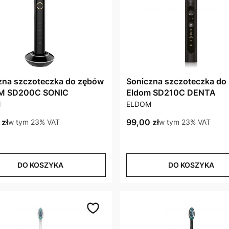
zna szczoteczka do zębów
Soniczna szczoteczka do
M SD200C SONIC
Eldom SD210C DENTA
CENT
PRODUCENT
M
ELDOM
brutto
Cena brutto
zł
w tym %s VAT
99,00 zł
w tym %s VAT
w tym
23%
VAT
w tym
23%
VAT
DO KOSZYKA
DO KOSZYKA