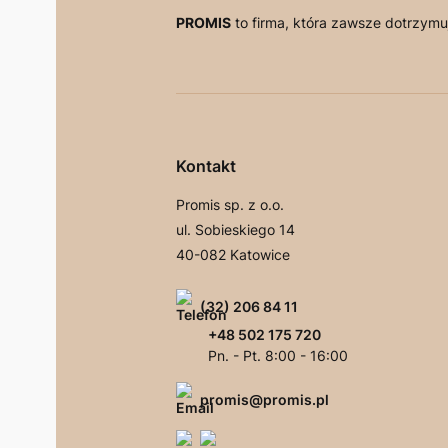
PROMIS
to firma, która zawsze dotrzymuj
Kontakt
Promis sp. z o.o.
ul. Sobieskiego 14
40-082 Katowice
(32) 206 84 11
+48 502 175 720
Pn. - Pt. 8:00 - 16:00
promis@promis.pl