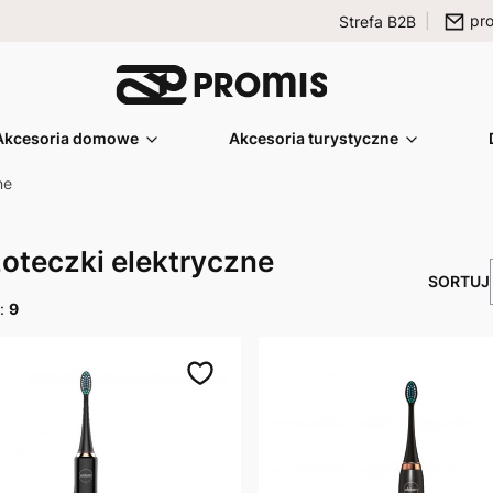
pr
Strefa B2B
Akcesoria domowe
Akcesoria turystyczne
ne
oteczki elektryczne
y:
9
a produktów