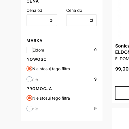
CENA
Cena od
Cena do
zł
zł
MARKA
Sonic
Marka
9
Eldom
ELDO
PRODU
ELDO
NOWOŚĆ
Cena 
99,00 
Nie stosuj tego filtra
9
nie
PROMOCJA
Nie stosuj tego filtra
9
nie