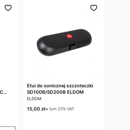
Etui do sonicznej szczoteczki
0C
SD100B/SD200B ELDOM
PRODUCENT
ELDOM
Cena brutto
15,00 zł
w tym %s VAT
w tym
23%
VAT