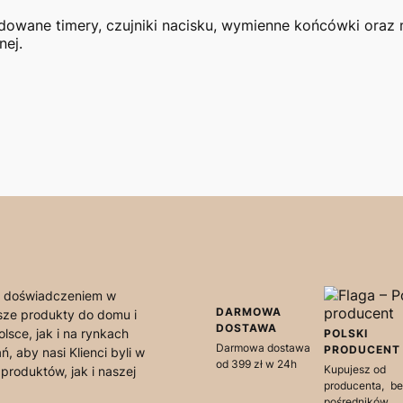
wane timery, czujniki nacisku, wymienne końcówki oraz m
nej.
im doświadczeniem w
DARMOWA
asze produkty do domu i
DOSTAWA
lsce, jak i na rynkach
POLSKI
Darmowa dostawa
PRODUCENT
, aby nasi Klienci byli w
od 399 zł w 24h
Kupujesz od
produktów, jak i naszej
producenta, b
pośredników