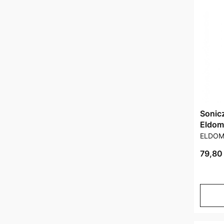
Sonic
Eldom
PRODU
ELDO
Cena 
79,80 