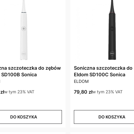
zna szczoteczka do zębów
Soniczna szczoteczka do
 SD100B Sonica
Eldom SD100C Sonica
CENT
PRODUCENT
M
ELDOM
brutto
Cena brutto
zł
w tym %s VAT
79,80 zł
w tym %s VAT
w tym
23%
VAT
w tym
23%
VAT
DO KOSZYKA
DO KOSZYKA