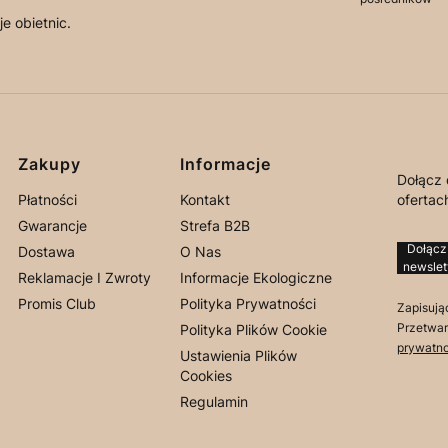
e obietnic.
Linki w stopce
Zakupy
Informacje
Dołącz 
Płatności
Kontakt
ofertach
Gwarancje
Strefa B2B
Dołącz
Dostawa
O Nas
newslet
Reklamacje I Zwroty
Informacje Ekologiczne
Promis Club
Polityka Prywatności
Zapisują
Przetwar
Polityka Plików Cookie
prywatno
Ustawienia Plików
Cookies
Regulamin