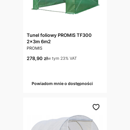
Tunel foliowy PROMIS TF300
2x3m 6m2
PRODUCENT
PROMIS
Cena brutto
278,90 zł
w tym %s VAT
w tym
23%
VAT
Powiadom mnie o dostępności