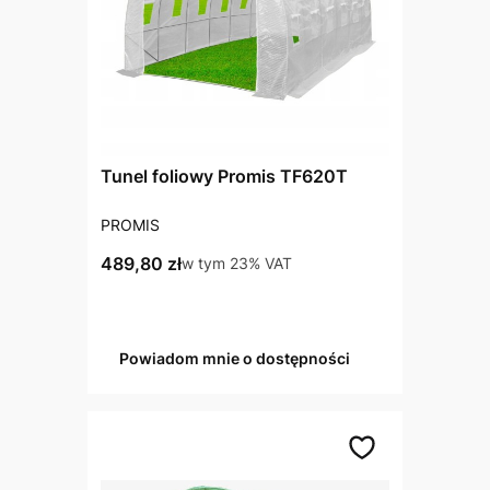
Tunel foliowy Promis TF620T
PRODUCENT
PROMIS
Cena brutto
489,80 zł
w tym %s VAT
w tym
23%
VAT
Powiadom mnie o dostępności