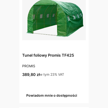
Tunel foliowy Promis TF425
PRODUCENT
PROMIS
Cena brutto
389,80 zł
w tym %s VAT
w tym
23%
VAT
Powiadom mnie o dostępności