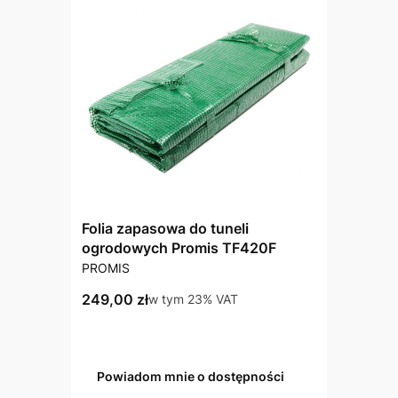
Folia zapasowa do tuneli
ogrodowych Promis TF420F
PRODUCENT
PROMIS
Cena brutto
249,00 zł
w tym %s VAT
w tym
23%
VAT
Powiadom mnie o dostępności