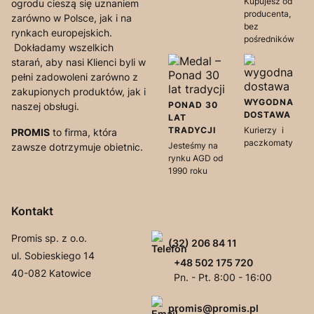
Kupujesz od
ogrodu cieszą się uznaniem
producenta,
zarówno w Polsce, jak i na
bez
rynkach europejskich.
pośredników
Dokładamy wszelkich
starań, aby nasi Klienci byli w
pełni zadowoleni zarówno z
zakupionych produktów, jak i
WYGODNA
PONAD 30
naszej obsługi.
DOSTAWA
LAT
TRADYCJI
Kurierzy i
PROMIS
to firma, która
paczkomaty
Jesteśmy na
zawsze dotrzymuje obietnic.
rynku AGD od
1990 roku
Kontakt
Promis sp. z o.o.
(32) 206 84 11
ul. Sobieskiego 14
+48 502 175 720
40-082 Katowice
Pn. - Pt. 8:00 - 16:00
promis@promis.pl