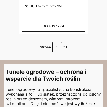
Cena brutto
178,90 zł
w tym %s VAT
w tym
23%
VAT
DO KOSZYKA
Strona
z 1
Tunele ogrodowe – ochrona i
wsparcie dla Twoich roślin
Tunel ogrodowy to specjalistyczna konstrukcja
wykonana z folii lub siatek, przeznaczona do osłony
roślin przed deszczem, wiatrem, mrozem i
szkodnikami. Dzięki nim możliwe jest wydłużenie