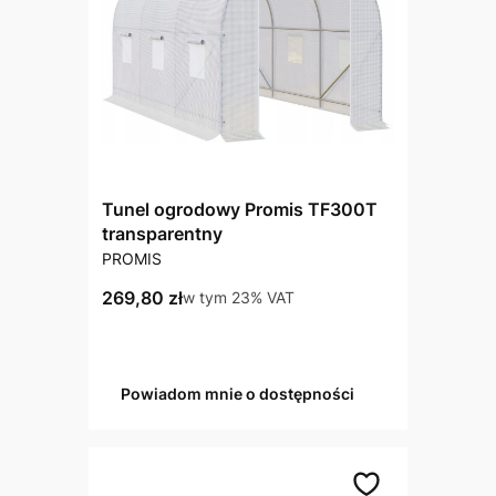
Tunel ogrodowy Promis TF300T
transparentny
PRODUCENT
PROMIS
Cena brutto
269,80 zł
w tym %s VAT
w tym
23%
VAT
Powiadom mnie o dostępności