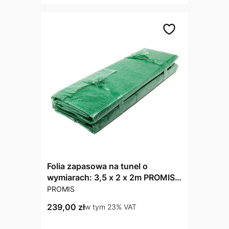
Folia zapasowa na tunel o
wymiarach: 3,5 x 2 x 2m PROMIS
PRODUCENT
TF350F
PROMIS
Cena brutto
239,00 zł
w tym %s VAT
w tym
23%
VAT