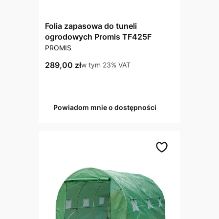
Folia zapasowa do tuneli
ogrodowych Promis TF425F
PRODUCENT
PROMIS
Cena brutto
289,00 zł
w tym %s VAT
w tym
23%
VAT
Powiadom mnie o dostępności