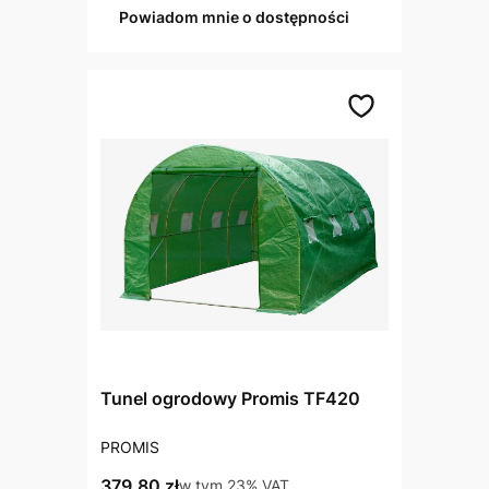
Powiadom mnie o dostępności
Tunel ogrodowy Promis TF420
PRODUCENT
PROMIS
Cena brutto
379,80 zł
w tym %s VAT
w tym
23%
VAT