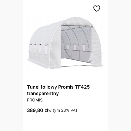
Tunel foliowy Promis TF425
transparentny
PRODUCENT
PROMIS
Cena brutto
389,80 zł
w tym %s VAT
w tym
23%
VAT