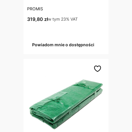
PRODUCENT
PROMIS
Cena brutto
319,80 zł
w tym %s VAT
w tym
23%
VAT
Powiadom mnie o dostępności