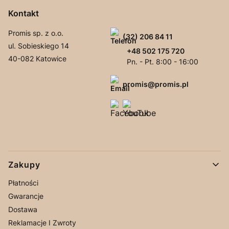
Kontakt
Promis sp. z o.o.
(32) 206 84 11
ul. Sobieskiego 14
+48 502 175 720
40-082 Katowice
Pn. - Pt. 8:00 - 16:00
promis@promis.pl
Linki w stopce
Zakupy
Płatności
Gwarancje
Dostawa
Reklamacje I Zwroty