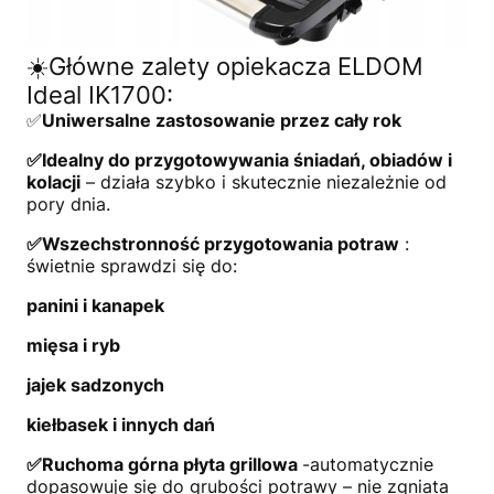
☀️Główne zalety opiekacza ELDOM
Ideal IK1700:
✅
Uniwersalne zastosowanie przez cały rok
✅Idealny do przygotowywania śniadań, obiadów i
kolacji
– działa szybko i skutecznie niezależnie od
pory dnia.
✅Wszechstronność przygotowania potraw
:
świetnie sprawdzi się do:
panini i kanapek
mięsa i ryb
jajek sadzonych
kiełbasek i innych dań
✅Ruchoma górna płyta grillowa
-automatycznie
dopasowuje się do grubości potrawy – nie zgniata