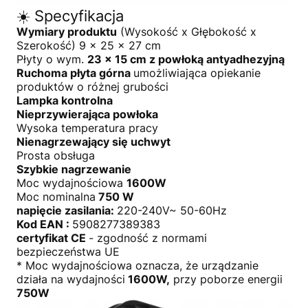
☀️ Specyfikacja
Wymiary produktu
(Wysokość x Głębokość x
Szerokość) 9 x 25 x 27 cm
Płyty o wym.
23 x 15 cm z powłoką antyadhezyjną
Ruchoma płyta górna
umożliwiająca opiekanie
produktów o różnej grubości
Lampka kontrolna
Nieprzywierająca powłoka
Wysoka temperatura pracy
Nienagrzewający się uchwyt
Prosta obsługa
Szybkie nagrzewanie
Moc wydajnościowa
1600W
Moc nominalna
750 W
napięcie zasilania:
220-240V~ 50-60Hz
Kod EAN :
5908277389383
certyfikat CE
- zgodność z normami
bezpieczeństwa UE
* Moc wydajnościowa oznacza, że urządzanie
działa na wydajności
1600W,
przy poborze energii
750W