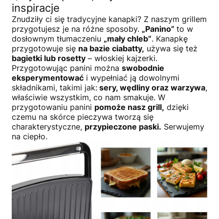
inspiracje
Znudziły ci się tradycyjne kanapki? Z naszym grillem
przygotujesz je na różne sposoby.
„Panino”
to w
dosłownym tłumaczeniu
„mały chleb”
. Kanapkę
przygotowuje się
na bazie ciabatty,
używa się też
bagietki lub rosetty
– włoskiej kajzerki.
Przygotowując panini można
swobodnie
eksperymentować
i wypełniać ją dowolnymi
składnikami, takimi jak:
sery, wędliny oraz warzywa
,
właściwie wszystkim, co nam smakuje. W
przygotowaniu panini
pomoże nasz grill,
dzięki
czemu na skórce pieczywa tworzą się
charakterystyczne,
przypieczone paski.
Serwujemy
na ciepło.