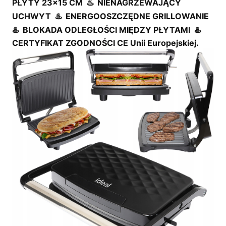
PŁYTY 23x15 CM
♨️
NIENAGRZEWAJĄCY
UCHWYT
♨️
ENERGOOSZCZĘDNE GRILLOWANIE
♨️
BLOKADA ODLEGŁOŚCI MIĘDZY PŁYTAMI
♨️
CERTYFIKAT ZGODNOŚCI CE Unii Europejskiej.