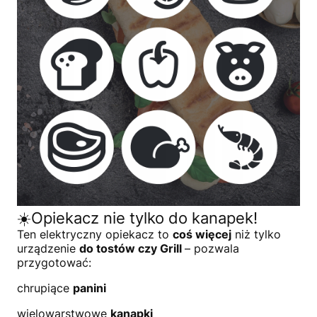
☀️Opiekacz nie tylko do kanapek!
Ten elektryczny opiekacz to
coś więcej
niż tylko
urządzenie
do tostów czy Grill
– pozwala
przygotować:
chrupiące
panini
wielowarstwowe
kanapki