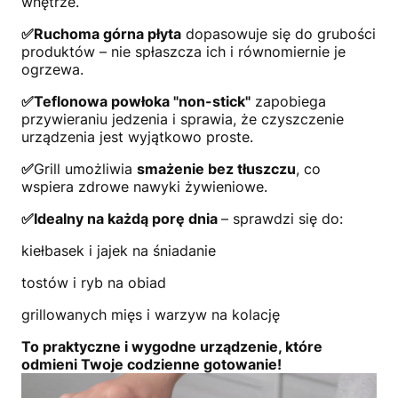
wnętrze.
✅Ruchoma górna płyta
dopasowuje się do grubości
produktów – nie spłaszcza ich i równomiernie je
ogrzewa.
✅Teflonowa powłoka "non-stick"
zapobiega
przywieraniu jedzenia i sprawia, że czyszczenie
urządzenia jest wyjątkowo proste.
✅
Grill umożliwia
smażenie bez tłuszczu
, co
wspiera zdrowe nawyki żywieniowe.
✅
Idealny na każdą porę dnia
– sprawdzi się do:
kiełbasek i jajek na śniadanie
tostów i ryb na obiad
grillowanych mięs i warzyw na kolację
To praktyczne i wygodne urządzenie, które
odmieni Twoje codzienne gotowanie!