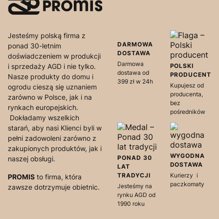
Jesteśmy polską firma z
DARMOWA
ponad 30-letnim
DOSTAWA
doświadczeniem w produkcji
Darmowa
i sprzedaży AGD i nie tylko.
POLSKI
dostawa od
PRODUCENT
Nasze produkty do domu i
399 zł w 24h
Kupujesz od
ogrodu cieszą się uznaniem
producenta,
zarówno w Polsce, jak i na
bez
rynkach europejskich.
pośredników
Dokładamy wszelkich
starań, aby nasi Klienci byli w
pełni zadowoleni zarówno z
zakupionych produktów, jak i
WYGODNA
PONAD 30
naszej obsługi.
DOSTAWA
LAT
TRADYCJI
Kurierzy i
PROMIS
to firma, która
paczkomaty
Jesteśmy na
zawsze dotrzymuje obietnic.
rynku AGD od
1990 roku