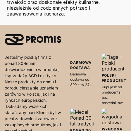
trwałość oraz doskonałe efekty kulinarne,
niezależnie od codziennych potrzeb i
zaawansowania kucharza.
Jesteśmy polską firma z
DARMOWA
ponad 30-letnim
DOSTAWA
doświadczeniem w produkcji
Darmowa
i sprzedaży AGD i nie tylko.
POLSKI
dostawa od
PRODUCENT
Nasze produkty do domu i
399 zł w 24h
Kupujesz od
ogrodu cieszą się uznaniem
producenta,
zarówno w Polsce, jak i na
bez
rynkach europejskich.
pośredników
Dokładamy wszelkich
starań, aby nasi Klienci byli w
pełni zadowoleni zarówno z
zakupionych produktów, jak i
WYGODNA
PONAD 30
naszej obsługi.