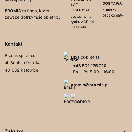
DOSTAWA
LAT
TRADYCJI
Kurierzy i
PROMIS
to firma, która
paczkomaty
Jesteśmy na
zawsze dotrzymuje obietnic.
rynku AGD od
1990 roku
Kontakt
Promis sp. z o.o.
(32) 206 84 11
ul. Sobieskiego 14
+48 502 175 720
40-082 Katowice
Pn. - Pt. 8:00 - 16:00
promis@promis.pl
Linki w stopce
Zakupy