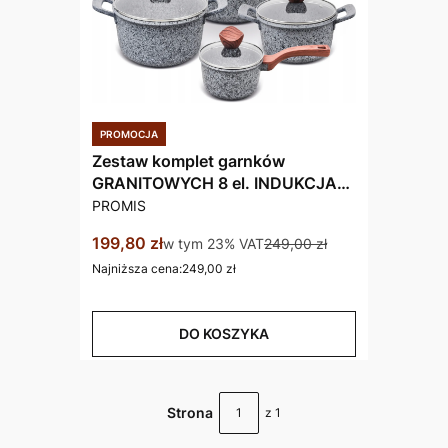
Zestaw komplet garnków
GRANITOWYCH 8 el. INDUKCJA
PRODUCENT
/GAZ KAMIEŃ do PIEKARNIKA
PROMIS
Cena promocyjna brutto
199,80 zł
w tym %s VAT
w tym
23%
VAT
249,00 zł
Najniższa cena:
249,00 zł
DO KOSZYKA
Strona
z 1