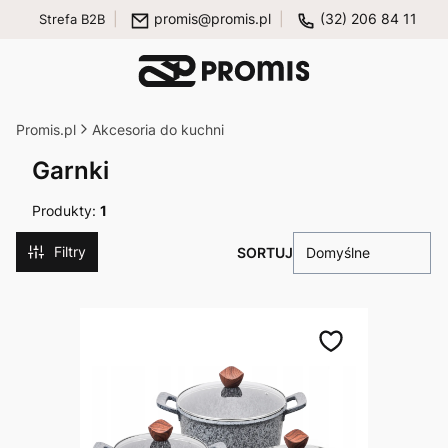
promis@promis.pl
(32) 206 84 11
Strefa B2B
Promis.pl
Akcesoria do kuchni
Garnki
Produkty:
1
Filtry
Domyślne
Lista produktów