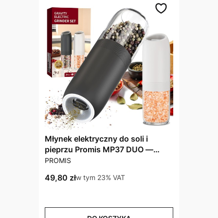
Młynek elektryczny do soli i
pieprzu Promis MP37 DUO —
PRODUCENT
zestaw 2 szt.
PROMIS
Cena brutto
49,80 zł
w tym %s VAT
w tym
23%
VAT