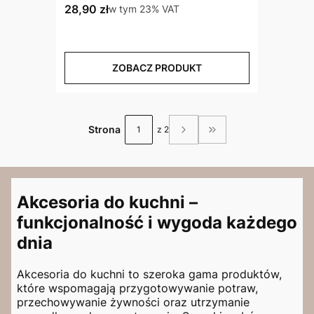
Cena brutto
28,90 zł
w tym %s VAT
w tym
23%
VAT
ZOBACZ PRODUKT
Strona
z 2
Przejdź do ostatniej 
Akcesoria do kuchni –
funkcjonalność i wygoda każdego
dnia
Akcesoria do kuchni to szeroka gama produktów,
które wspomagają przygotowywanie potraw,
przechowywanie żywności oraz utrzymanie