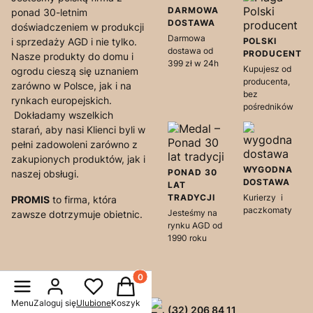
DARMOWA
ponad 30-letnim
DOSTAWA
doświadczeniem w produkcji
Darmowa
i sprzedaży AGD i nie tylko.
POLSKI
dostawa od
PRODUCENT
Nasze produkty do domu i
399 zł w 24h
Kupujesz od
ogrodu cieszą się uznaniem
producenta,
zarówno w Polsce, jak i na
bez
rynkach europejskich.
pośredników
Dokładamy wszelkich
starań, aby nasi Klienci byli w
pełni zadowoleni zarówno z
zakupionych produktów, jak i
WYGODNA
PONAD 30
naszej obsługi.
DOSTAWA
LAT
TRADYCJI
Kurierzy i
PROMIS
to firma, która
paczkomaty
Jesteśmy na
zawsze dotrzymuje obietnic.
rynku AGD od
1990 roku
Kontakt
Produkty w koszyku: 0. Zobacz szcze
Menu
Zaloguj się
Ulubione
Koszyk
Promis sp. z o.o.
(32) 206 84 11