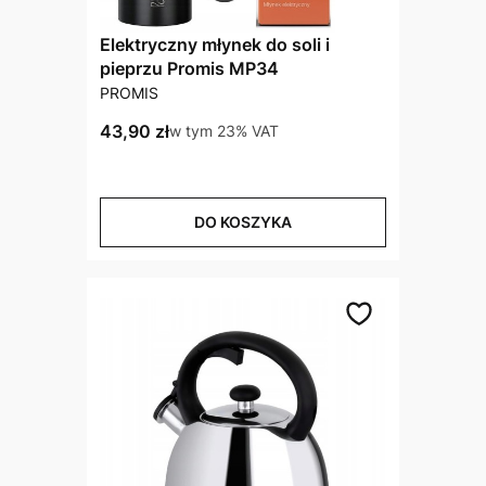
Elektryczny młynek do soli i
pieprzu Promis MP34
PRODUCENT
PROMIS
Cena brutto
43,90 zł
w tym %s VAT
w tym
23%
VAT
DO KOSZYKA