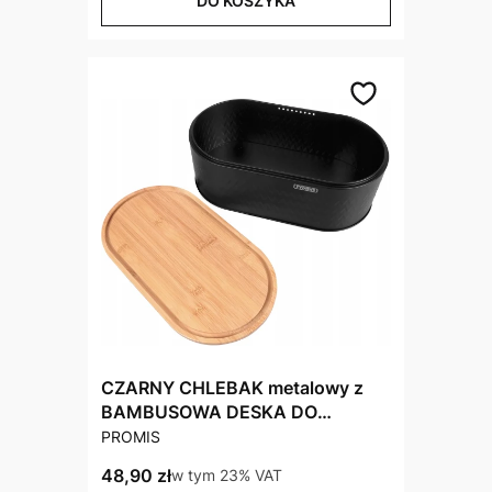
DO KOSZYKA
CZARNY CHLEBAK metalowy z
BAMBUSOWA DESKA DO
PRODUCENT
KROJENIA drewniana pokrywa
PROMIS
Cena brutto
48,90 zł
w tym %s VAT
w tym
23%
VAT