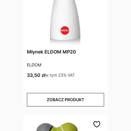
Młynek ELDOM MP20
PRODUCENT
ELDOM
Cena brutto
33,50 zł
w tym %s VAT
w tym
23%
VAT
ZOBACZ PRODUKT