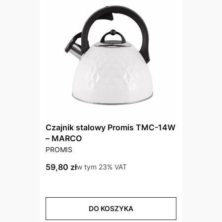
Czajnik stalowy Promis TMC-14W
– MARCO
PRODUCENT
PROMIS
Cena brutto
59,80 zł
w tym %s VAT
w tym
23%
VAT
DO KOSZYKA