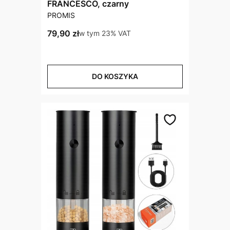
FRANCESCO, czarny
PRODUCENT
PROMIS
Cena brutto
79,90 zł
w tym %s VAT
w tym
23%
VAT
DO KOSZYKA