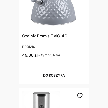
Czajnik Promis TMC14G
PRODUCENT
PROMIS
Cena brutto
49,80 zł
w tym %s VAT
w tym
23%
VAT
DO KOSZYKA