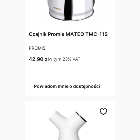
Czajnik Promis MATEO TMC-11S
PRODUCENT
PROMIS
Cena brutto
42,90 zł
w tym %s VAT
w tym
23%
VAT
Powiadom mnie o dostępności