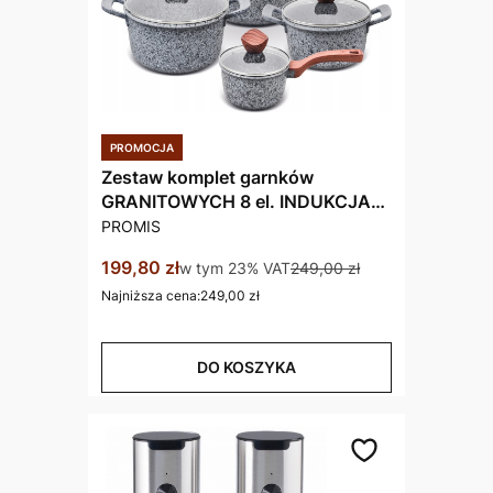
Zestaw komplet garnków
GRANITOWYCH 8 el. INDUKCJA
PRODUCENT
/GAZ KAMIEŃ do PIEKARNIKA
PROMIS
Cena promocyjna brutto
199,80 zł
w tym %s VAT
w tym
23%
VAT
249,00 zł
Najniższa cena:
249,00 zł
DO KOSZYKA