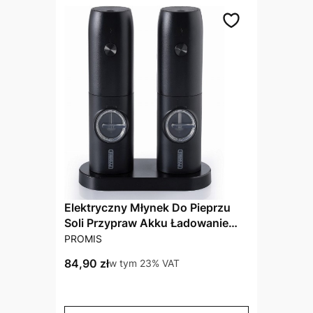
Elektryczny Młynek Do Pieprzu
Soli Przypraw Akku Ładowanie
PRODUCENT
USB Zestaw 2 Szt
PROMIS
Cena brutto
84,90 zł
w tym %s VAT
w tym
23%
VAT