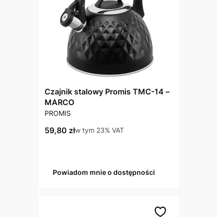
Czajnik stalowy Promis TMC-14 –
MARCO
PRODUCENT
PROMIS
Cena brutto
59,80 zł
w tym %s VAT
w tym
23%
VAT
Powiadom mnie o dostępności