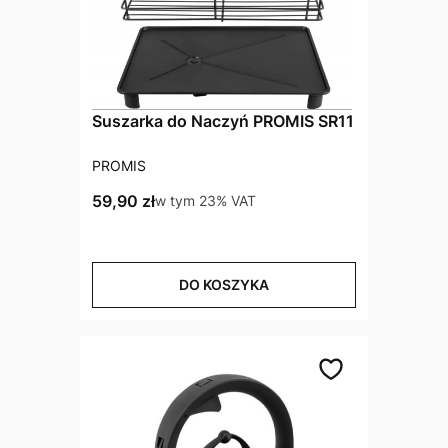
Suszarka do Naczyń PROMIS SR11
PRODUCENT
PROMIS
Cena brutto
59,90 zł
w tym %s VAT
w tym
23%
VAT
DO KOSZYKA