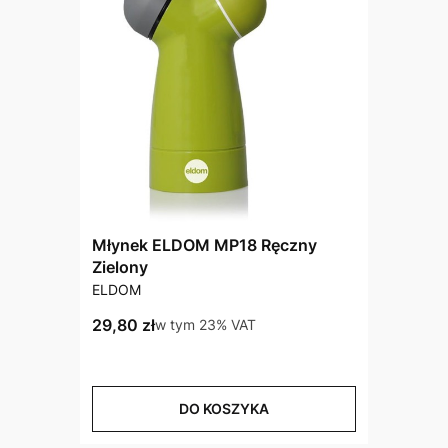
Młynek ELDOM MP18 Ręczny
Zielony
PRODUCENT
ELDOM
Cena brutto
29,80 zł
w tym %s VAT
w tym
23%
VAT
DO KOSZYKA