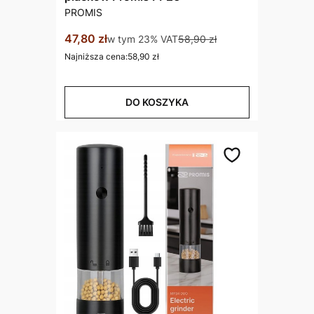
PRODUCENT
PROMIS
Cena promocyjna brutto
47,80 zł
w tym %s VAT
w tym
23%
VAT
58,90 zł
Najniższa cena:
58,90 zł
DO KOSZYKA