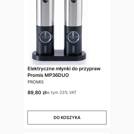
Elektryczne młynki do przypraw
Promis MP36DUO
PRODUCENT
PROMIS
Cena brutto
89,80 zł
w tym %s VAT
w tym
23%
VAT
DO KOSZYKA