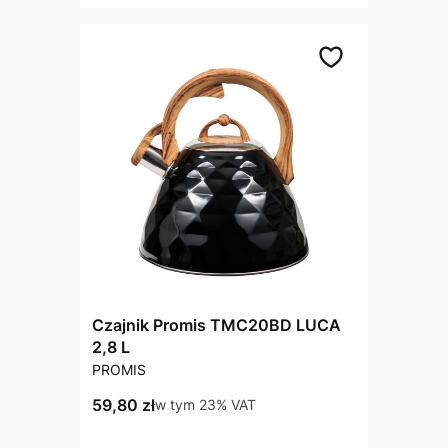
Czajnik Promis TMC20BD LUCA
2,8 L
PRODUCENT
PROMIS
Cena brutto
59,80 zł
w tym %s VAT
w tym
23%
VAT