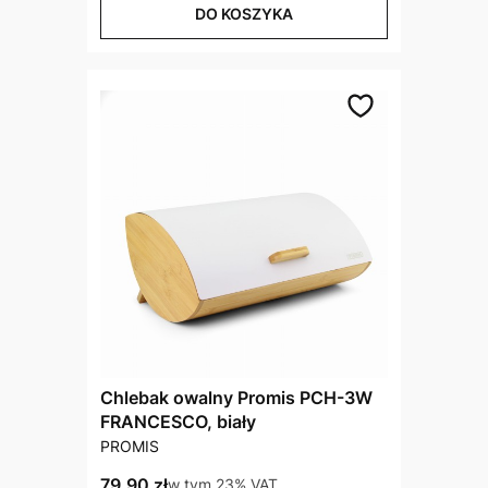
DO KOSZYKA
Chlebak owalny Promis PCH-3W
FRANCESCO, biały
PRODUCENT
PROMIS
Cena brutto
79,90 zł
w tym %s VAT
w tym
23%
VAT