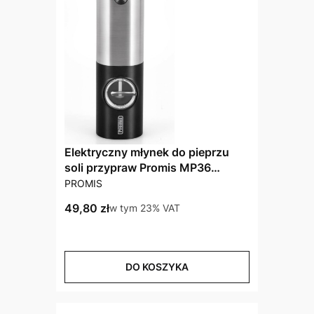
Elektryczny młynek do pieprzu
soli przypraw Promis MP36
PRODUCENT
akumulatorowy ładowanie USB
PROMIS
Cena brutto
49,80 zł
w tym %s VAT
w tym
23%
VAT
DO KOSZYKA