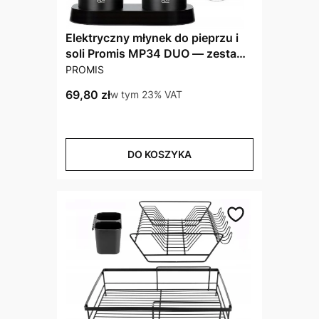
Elektryczny młynek do pieprzu i
soli Promis MP34 DUO — zestaw
PRODUCENT
2 szt.
PROMIS
Cena brutto
69,80 zł
w tym %s VAT
w tym
23%
VAT
DO KOSZYKA