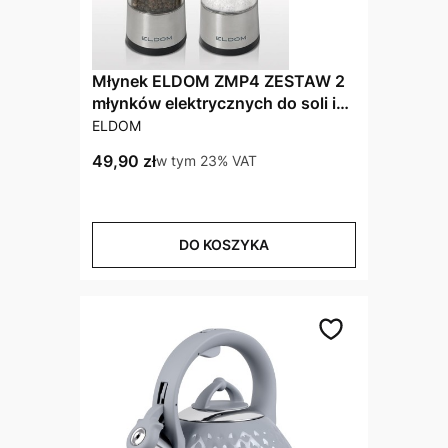
Młynek ELDOM ZMP4 ZESTAW 2
młynków elektrycznych do soli i
PRODUCENT
pieprzu
ELDOM
Cena brutto
49,90 zł
w tym %s VAT
w tym
23%
VAT
DO KOSZYKA