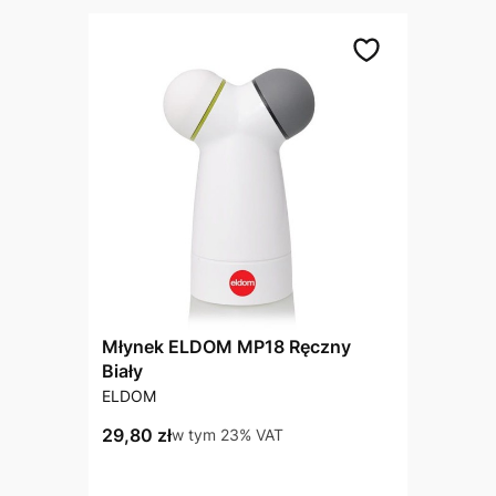
Młynek ELDOM MP18 Ręczny
Biały
PRODUCENT
ELDOM
Cena brutto
29,80 zł
w tym %s VAT
w tym
23%
VAT