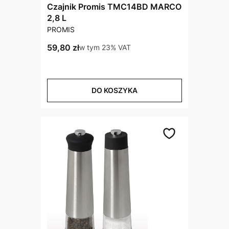
Czajnik Promis TMC14BD MARCO
2,8 L
PRODUCENT
PROMIS
Cena brutto
59,80 zł
w tym %s VAT
w tym
23%
VAT
DO KOSZYKA