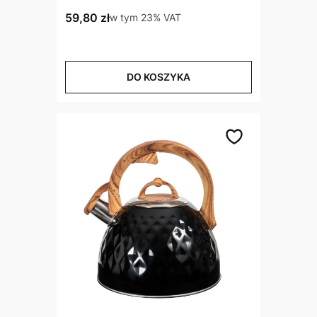
Cena brutto
59,80 zł
w tym %s VAT
w tym
23%
VAT
DO KOSZYKA